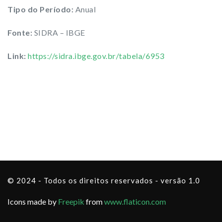
Tipo do Período:
Anual
Fonte:
SIDRA – IBGE
Link:
https://sidra.ibge.gov.br/tabela/6953
© 2024 - Todos os direitos reservados - versão 1.0
Icons made by
Freepik
from
www.flaticon.com