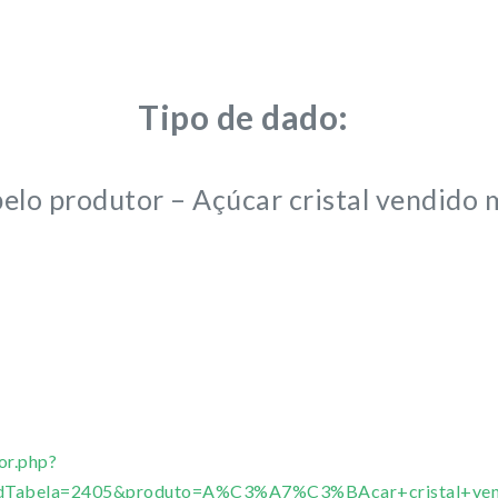
Tipo de dado:
pelo produtor – Açúcar cristal vendido
or.php?
r&idTabela=2405&produto=A%C3%A7%C3%BAcar+cristal+ve