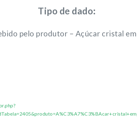
Tipo de dado:
ebido pelo produtor – Açúcar cristal e
or.php?
r&idTabela=2405&produto=A%C3%A7%C3%BAcar+cristal+e