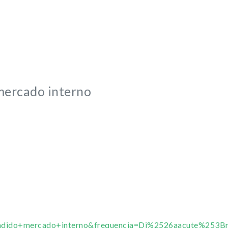
 mercado interno
ndido+mercado+interno&frequencia=Di%2526aacute%253