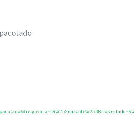
mpacotado
mpacotado&frequencia=Di%2526aacute%253Brio&estado=